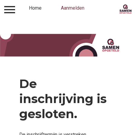
contact met organisaties
Home
Aanmelden
Locatie
Aanmeld
De
inschrijving is
gesloten.
De inschrijftermijn is verstreken.